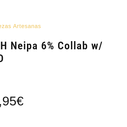
ezas Artesanas
H Neipa 6% Collab w/
D
Rango
,95
€
de