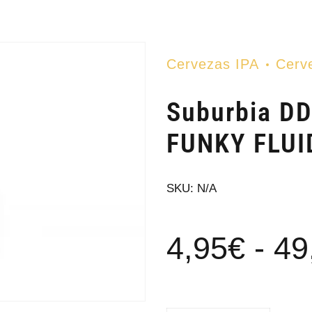
Cervezas IPA
Cerv
Suburbia DD
FUNKY FLUI
SKU:
N/A
4,95
€
-
49