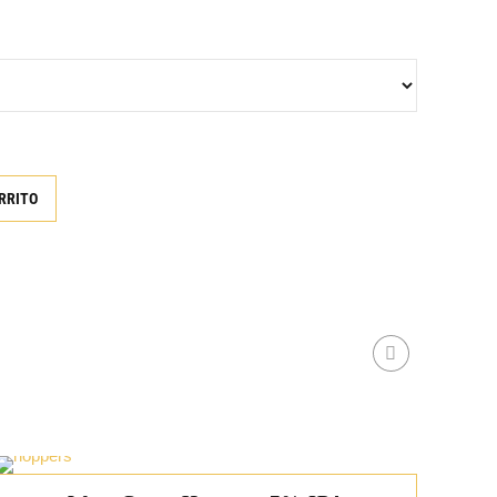
precios:
desde
RRITO
4,95€
hasta
49,95€