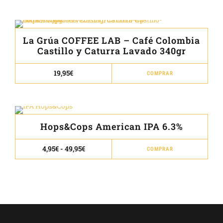
precios:
desde
tien
4,95€
múlt
hasta
49,95€
vari
La Grúa COFFEE LAB – Café Colombia
Las
Castillo y Caturra Lavado 340gr
opci
Este
se
19,95
€
COMPRAR
prod
pue
tien
elegi
múlt
en
vari
la
Hops&Cops American IPA 6.3%
Las
pági
opci
de
Este
Rango
4,95
€
-
49,95
€
COMPRAR
de
se
prod
prod
precios:
pue
desde
tien
4,95€
elegi
múlt
hasta
49,95€
en
vari
la
Las
pági
opci