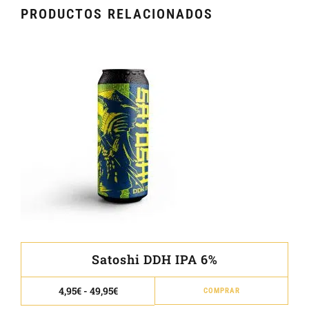
PRODUCTOS RELACIONADOS
Satoshi DDH IPA 6%
Este
Rango
4,95
€
-
49,95
€
COMPRAR
de
prod