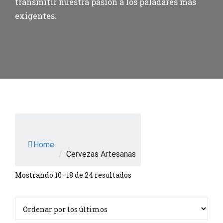
transmitir nuestra pasión a los paladares más
exigentes.
Home
/
Cervezas Artesanas
Ordenado
Mostrando 10–18 de 24 resultados
por
los