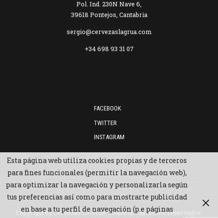
Pol. Ind. 230N Nave 6,
39618 Pontejos, Cantabria
sergio@cervezaslagrua.com
+34 698 93 31 07
FACEBOOK
TWITTER
INSTAGRAM
Esta página web utiliza cookies propias y de terceros
para fines funcionales (permitir la navegación web),
para optimizar la navegación y personalizarla según
tus preferencias así como para mostrarte publicidad
en base a tu perfil de navegación (p.e páginas
Copyright by
Cervezas La Grúa
. Todos los derechos reservados.