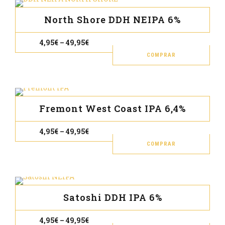
en
múl
North Shore DDH NEIPA 6%
la
vari
pág
Las
Rango
4,95
€
–
49,95
€
de
de
opc
precios:
COMPRAR
prod
se
desde
Este
4,95€
pue
prod
hasta
49,95€
eleg
tien
en
múl
Fremont West Coast IPA 6,4%
la
vari
pág
Las
Rango
4,95
€
–
49,95
€
de
de
opc
precios:
COMPRAR
prod
se
desde
Este
4,95€
pue
prod
hasta
49,95€
eleg
tien
en
múl
Satoshi DDH IPA 6%
la
vari
pág
Las
Rango
4,95
€
–
49,95
€