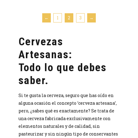
en
múl
la
vari
←
1
2
3
→
pág
Las
de
opc
prod
Cervezas
se
pue
Artesanas:
eleg
en
Todo lo que debes
la
pág
saber.
de
prod
Si te gusta la cerveza, seguro que has oído en
alguna ocasión el concepto ‘cerveza artesana’,
pero, ¿sabes qué es exactamente? Se trata de
una cerveza fabricada exclusivamente con
elementos naturales y de calidad, sin
pasteurizar y sin ningún tipo de conservantes