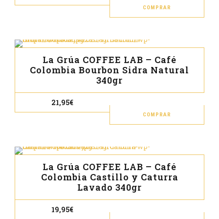
de
de
opc
precios:
COMPRAR
prod
se
desde
Este
4,95€
pue
prod
hasta
49,95€
eleg
tien
en
múl
La Grúa COFFEE LAB – Café
la
vari
Colombia Bourbon Sidra Natural
pág
Las
340gr
de
opc
prod
se
21,95
€
pue
COMPRAR
Este
eleg
prod
en
tien
la
múl
pág
La Grúa COFFEE LAB – Café
vari
de
Colombia Castillo y Caturra
Las
Lavado 340gr
prod
opc
se
19,95
€