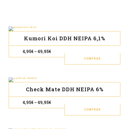
últimos
Kumori Koi DDH NEIPA 6,1%
Rango
4,95
€
–
49,95
€
de
precios:
COMPRAR
desde
Este
4,95€
prod
hasta
49,95€
tien
múl
Check Mate DDH NEIPA 6%
vari
Las
Rango
4,95
€
–
49,95
€
de
opc
precios:
COMPRAR
se
desde
Este
4,95€
pue
prod
hasta
49,95€
eleg
tien