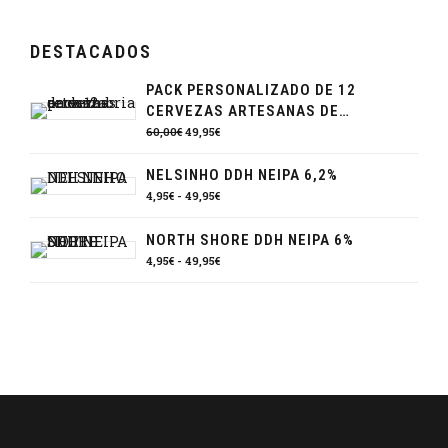
DESTACADOS
PACK PERSONALIZADO DE 12
CERVEZAS ARTESANAS DE
CANTABRIA
El
El
60,00
€
49,95
€
precio
precio
original
actual
NELSINHO DDH NEIPA 6,2%
era:
es:
Rango
4,95
€
-
49,95
€
60,00€.
49,95€.
de
precios:
NORTH SHORE DDH NEIPA 6%
desde
Rango
4,95
€
-
49,95
€
4,95€
de
hasta
precios:
49,95€
desde
4,95€
hasta
49,95€