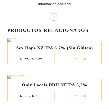
Información adicional
PRODUCTOS RELACIONADOS
Sex Hops NZ IPA 6.7% (Sin Glúten)
Este
Rango
4,95
€
-
49,95
€
COMPRAR
de
prod
precios:
desde
tiene
4,95€
múlt
hasta
49,95€
varia
Only Locals DDH NEIPA 6,2%
Las
opci
Este
Rango
4,95
€
-
49,95
€
COMPRAR
de
se
prod
precios:
pue
desde
tiene