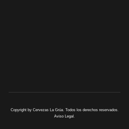
sergio@cervezaslagrua.com
+34 698 93 31 07
FACEBOOK
TWITTER
INSTAGRAM
Copyright by
Cervezas La Grúa
. Todos los derechos reservados.
Aviso Legal
.