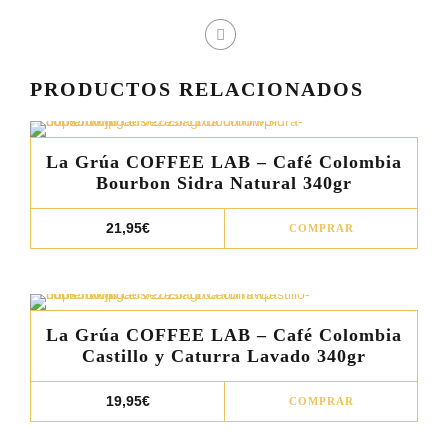
PRODUCTOS RELACIONADOS
La Grúa COFFEE LAB – Café Colombia
Bourbon Sidra Natural 340gr
Este
21,95
€
COMPRAR
prod
tiene
múlt
varia
La Grúa COFFEE LAB – Café Colombia
Las
Castillo y Caturra Lavado 340gr
opci
Este
se
19,95
€
COMPRAR
prod
pue
tiene
elegi