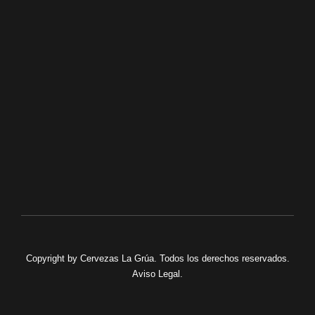
+34 698 93 31 07
FACEBOOK
TWITTER
INSTAGRAM
Copyright by
Cervezas La Grúa
. Todos los derechos reservados.
Aviso Legal
.