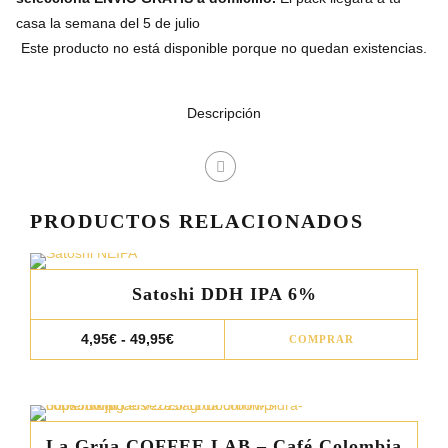
casa la semana del 5 de julio
Este producto no está disponible porque no quedan existencias.
Descripción
PRODUCTOS RELACIONADOS
Satoshi DDH IPA 6%
Este
Rango
4,95
€
-
49,95
€
COMPRAR
de
prod
precios:
desde
tiene
4,95€
múlt
hasta
49,95€
varia
La Grúa COFFEE LAB – Café Colombia