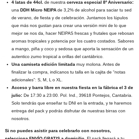
4 latas de 44cl.
de nuestra
cerveza especial 8º Aniversario:
una
DDH Micro NEIPA
de 3,2% de alcohol para saciar tu sed
de verano, de fiesta y de celebración. Juntamos los lúpulos
que más nos gustan para crear una versión mini de lo que
mejor se nos da, hacer NEIPAS frescas y frutales que rebosan
aromas tropicales y potencia por los cuatro costados. Sabores
a mango, piña y coco y sedosa que aporta la sensación de un
autentico zumo tropical a orillas del cantábrico.
Una camiseta edición limitada
muy molona. Antes de
finalizar la compra, indícanos tu talla en la cajita de “notas
adicionales”: S, M, L o XL.
Acceso y barra libre en nuestra fiesta en la fábrica el 3 de
julio:
De 17:30 a 23:00. Pol. Ind., 39618 Pontejos, Cantabria.
Solo tendrás que enseñar tu DNI en la entrada, y te haremos
entrega del pack y podrás disfrutar de nuestras birras con
nosotros.
Si no puedes asistir para celebrarlo con nosotros,
selecciona ENVÍO GRATIS a domicilio.
El pack llegará a tu