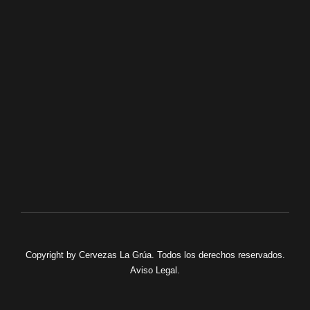
+34 698 93 31 07
FACEBOOK
TWITTER
INSTAGRAM
Copyright by
Cervezas La Grúa
. Todos los derechos reservados.
Aviso Legal
.