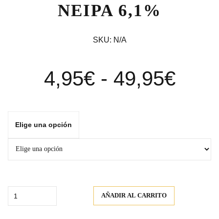
NEIPA 6,1%
SKU:
N/A
Ran
4,95
€
-
49,95
€
de
Elige una opción
prec
desd
Quantity
AÑADIR AL CARRITO