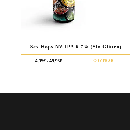
Sex Hops NZ IPA 6.7% (Sin Glúten)
Rango
4,95
€
-
49,95
€
COMPRAR
de
precios:
desde
4,95€
hasta
49,95€