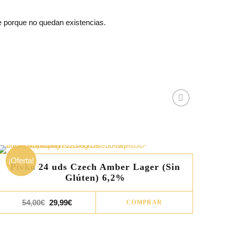
e porque no quedan existencias.
¡Oferta!
Pivko 24 uds Czech Amber Lager (Sin
Glúten) 6,2%
El
El
54,00
€
29,99
€
COMPRAR
precio
precio
original
actual
era:
es: