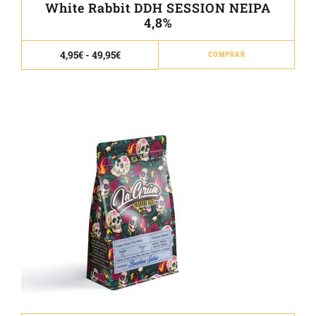
White Rabbit DDH SESSION NEIPA
4,8%
Este
Rango
4,95
€
-
49,95
€
COMPRAR
de
prod
precios:
desde
tien
4,95€
múlt
hasta
49,95€
vari
Las
opci
se
pue
elegi
en
la
pági
de
prod