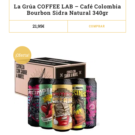
La Grúa COFFEE LAB – Café Colombia
Bourbon Sidra Natural 340gr
Este
21,95
€
COMPRAR
prod
tien
múlt
vari
¡Oferta!
Las
opci
se
pue
elegi
en
la
pági
de
prod