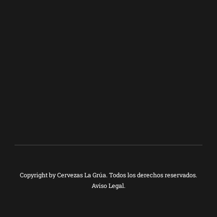
+34 698 93 31 07
FACEBOOK
TWITTER
INSTAGRAM
Copyright by
Cervezas La Grúa
. Todos los derechos reservados.
Aviso Legal
.