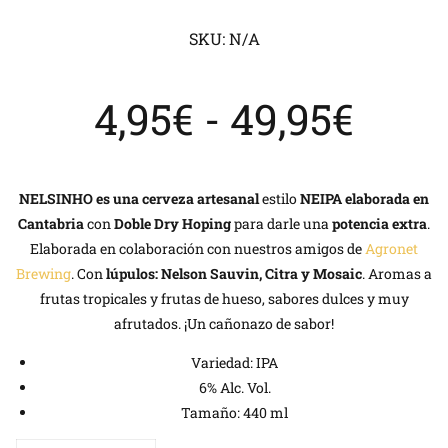
SKU:
N/A
Ran
4,95
€
-
49,95
€
de
NELSINHO es una cerveza artesanal
estilo
NEIPA elaborada en
Cantabria
con
Doble Dry Hoping
para darle una
potencia extra
.
Elaborada en colaboración con nuestros amigos de
Agronet
prec
Brewing
. Con
lúpulos: Nelson Sauvin, Citra y Mosaic
. Aromas a
frutas tropicales y frutas de hueso, sabores dulces y muy
afrutados. ¡Un cañonazo de sabor!
desd
Variedad: IPA
6% Alc. Vol.
4,95
Tamaño: 440 ml