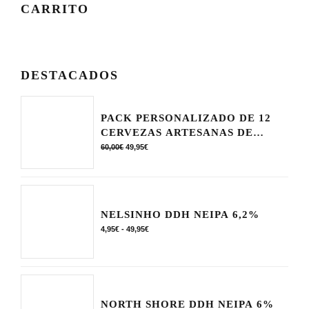
se
prod
CARRITO
pue
elegi
en
la
DESTACADOS
pági
de
PACK PERSONALIZADO DE 12
prod
CERVEZAS ARTESANAS DE
CANTABRIA
El
El
60,00
€
49,95
€
precio
precio
original
actual
era:
es:
60,00€.
49,95€.
NELSINHO DDH NEIPA 6,2%
Rango
4,95
€
-
49,95
€
de
precios:
desde
4,95€
hasta
NORTH SHORE DDH NEIPA 6%