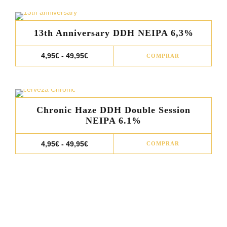
múlt
varia
13th Anniversary DDH NEIPA 6,3%
Las
opci
Este
Rango
4,95
€
-
49,95
€
COMPRAR
de
se
prod
precios:
pue
desde
tiene
4,95€
elegi
múlt
hasta
49,95€
en
varia
Chronic Haze DDH Double Session
la
Las
NEIPA 6.1%
pági
opci
de
Este
se
Rango
4,95
€
-
49,95
€
COMPRAR
de
prod
prod
pue
precios:
desde
tiene
elegi
4,95€
múlt
en
hasta
49,95€
varia
la
Las
pági
opci
de