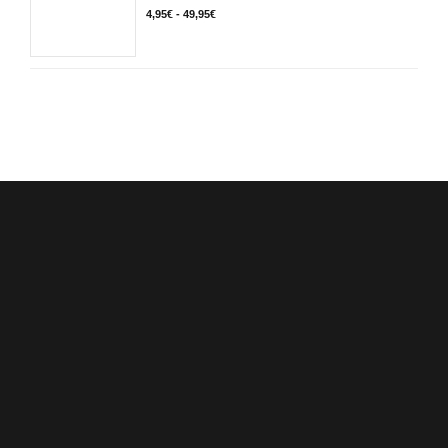
49,95€
Rango
4,95
€
-
49,95
€
de
precios:
desde
4,95€
hasta
49,95€
Sobre
Nosotros