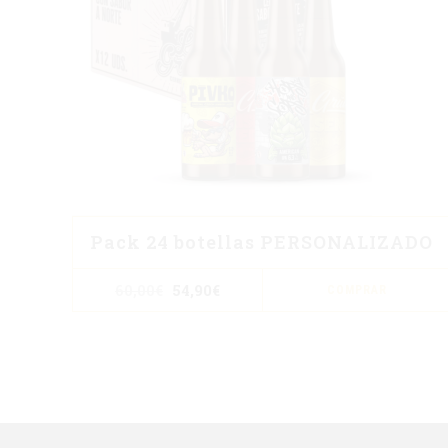
Pack 24 botellas PERSONALIZADO
El
El
60,00
€
54,90
€
COMPRAR
precio
precio
original
actual
era:
es:
60,00€.
54,90€.