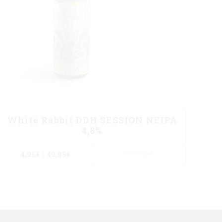
White Rabbit DDH SESSION NEIPA
4,8%
Este
Rango
4,95
€
-
49,95
€
COMPRAR
de
ucto
producto
precios:
desde
e
tiene
4,95€
iples
múltiple
hasta
49,95€
antes.
variantes
Las