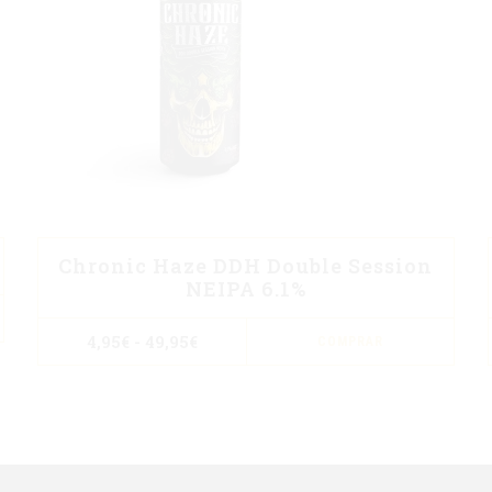
Chronic Haze DDH Double Session
NEIPA 6.1%
Este
Rango
4,95
€
-
49,95
€
COMPRAR
de
prod
precios:
desde
tien
4,95€
múlt
hasta
49,95€
vari
Las