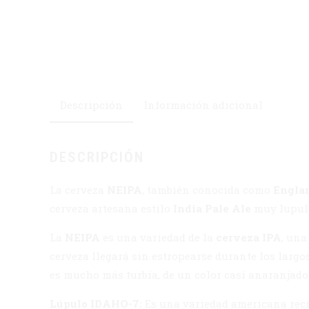
Descripción
Información adicional
DESCRIPCIÓN
La cerveza
NEIPA
, también conocida como
Engla
cerveza artesana estilo
India Pale Ale
muy lupula
La
NEIPA
es una variedad de la
cerveza IPA
, una
cerveza llegará sin estropearse durante los largos
es mucho más turbia, de un color casi anaranjado
Lúpulo IDAHO-7:
Es una variedad americana recie