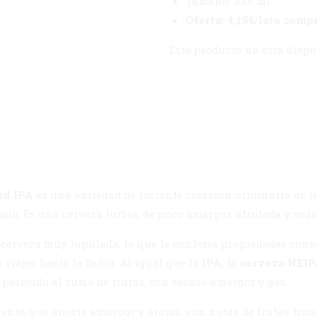
Tamaño: 440 ml.
Oferta: 4,15€/lata comp
Este producto no está disp
nd IPA
es una variedad de reciente creación originaria de la
da. Es una cerveza turbia, de poco amargor, afrutada y sedo
 cerveza muy lupulada, lo que le confería propiedades conse
 viajes hacia la India. Al igual que la
IPA
, la
cerveza NEIP
 parecido al zumo de frutas, con escaso amargor y gas.
nte, que aporta amargor y aroma, con notas de frutas trop