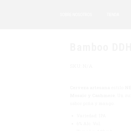
SOBRE NOSOTROS
TIENDA
Cervezas IPA
Cerv
Bamboo DDH
SKU:
N/A
Cerveza artesana
estilo
NE
Mosaic y Cashmere
. Un zu
sabor piña y mango.
Variedad: IPA
6% Alc. Vol.