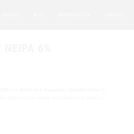
OFERTAS
BLOG
NUESTRA RECETA
CONTACTO
ezas Artesanas
Lata
 NEIPA 6%
IPA
con
doble dry hopping
y
lúpulos Idaho 7,
mo tropical con aroma muy potente a frutas y