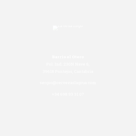
opci
se
pue
eleg
en
la
pág
Barrio el Otero
de
Pol. Ind. 230N Nave 6,
prod
39618 Pontejos, Cantabria
sergio@cervezaslagrua.com
+34 698 93 31 07