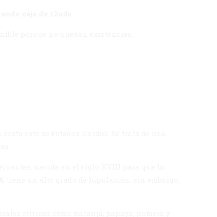
rando caja de 12uds.
onible porque no quedan existencias.
 costa este de Estados Unidos. Se trata de una
sa.
rvantes, nacida en el siglo XVIII para que la
A
tiene un alto grado de lupulación, sin embargo,
icales cítricas cómo naranja, papaya, pomelo y