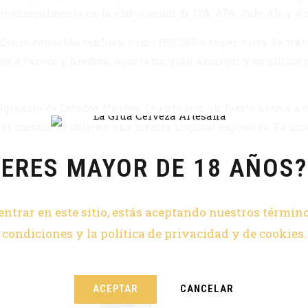
za principalmente en la elaboración de IPA, APA, Pale Ale y 
dense conocido también como HBC369 o super-citra. Se trata
que a carozo y hierbas. Aporta un gran amargor y se utiliza
iginario de Estados Unidos. Cuenta con un fuerte aroma a c
el mosaic, se obtiene una mezcla tropical explosiva. Es un
ERES MAYOR DE 18 AÑOS?
entrar en este sitio, estás aceptando nuestros términ
condiciones y la política de privacidad y de cookies.
ACEPTAR
CANCELAR